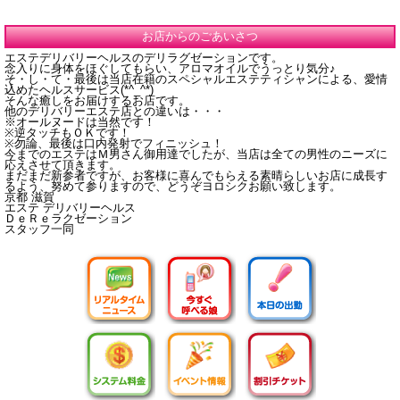
お店からのごあいさつ
エステデリバリーヘルスのデリラグゼーションです。
念入りに身体をほぐしてもらい、アロマオイルでうっとり気分♪
そ・し・て・最後は当店在籍のスペシャルエステティシャンによる、愛情
込めたヘルスサービス(*^_^*)
そんな癒しをお届けするお店です。
他のデリバリーエステ店との違いは・・・
※オールヌードは当然です！
※逆タッチもＯＫです！
※勿論、最後は口内発射でフィニッシュ！
今までのエステはＭ男さん御用達でしたが、当店は全ての男性のニーズに
応えさせて頂きます。
まだまだ新参者ですが、お客様に喜んでもらえる素晴らしいお店に成長す
るよう、努めて参りますので、どうぞヨロシクお願い致します。
京都 滋賀
エステ デリバリーヘルス
ＤｅＲｅラクゼーション
スタッフ一同