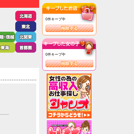
0件
キープ中
0件
キープ中
。