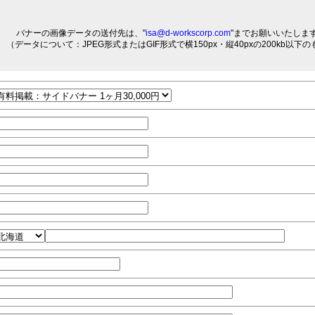
バナーの画像データの送付先は、"
isa@d-workscorp.com
"までお願いいたしま
（データについて：JPEG形式またはGIF形式で横150px・縦40pxの200kb以下