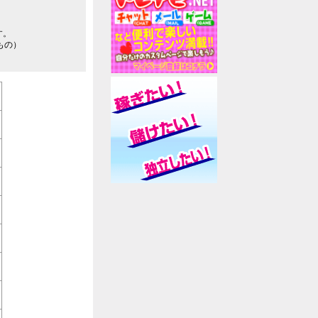
す。
のもの）